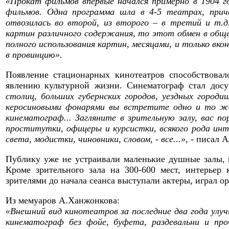
«Прокат фильмов впервые начался примерно в 1904 г
фильмов. Одна программа шла в 4-5 театрах, прич
отвозилась во второй, из второго – в третий и т.д
картин различного содержания, то этот обмен в обще
полного использования картин, месяцами, и только вк
в провинцию».
Появление стационарных кинотеатров способствова
явлению культурной жизни. Синематограф стал дос
столиц, больших губернских городов, уездных городи
керосиновыми фонарями вы встретите одно и то же
кинематограф... Загляните в зрительную залу, вас п
проститутки, офицеры и курсистки, всякого рода инте
света, модистки, чиновники, словом, - все...»
, - писал 
Публику уже не устраивали маленькие душные залы, 
Кроме зрительного зала на 300-600 мест, интерьер 
зрителями до начала сеанса выступали актеры, играл ор
Из мемуаров А.Ханжонкова:
«Внешний вид кинотеатров за последние два года улу
кинематограф без фойе, буфета, раздевальни и про