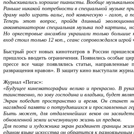
подыскивались хорошие пианисты. Вообще музыкальное
Раньше никакой потребности в специальной музыке пр
драму надо играть вальс, под комическую - галоп, а 
Теперь этот вопрос, пройдя длинный эволюционн
аккомпаниатором специальная музыка под картины, но 
Но оркестровые ансамбли украшали только большие к
вход стоил только 12 коп., сеанс сопровождался игро
Быстрый рост новых кинотеатров в России пришелся 
пришлось вводить ограничения. Появились особые цир
прессе все чаще появлялись статьи, направленные 
развращения нравов». В защиту кино выступали журн
Журнал «Пегас»:
«Будущее кинематографии велико и прекрасно. В рука
таинственно, по зову господина и владыки, будет явля
Экран победит пространство и время. Он станет н
наглядной памяти о потрудившихся и прославленных ге
Быть может, для отдаленнейших веков он засвидет
обновленной земли исчезнувшую жизнь их предков.
Для поэта и художника экран раздвинет границы жизн
едином языке искусства он обратится к разноязычным 